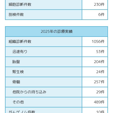
細胞診断件数
230件
剖検件数
6件
2025年の診療実績
組織診断件数
1056件
迅速有り
53件
胎盤
204件
腎生検
24件
骨髄
257件
他院からの持ち込み
29件
その他
489件
がんゲノム件数
10件