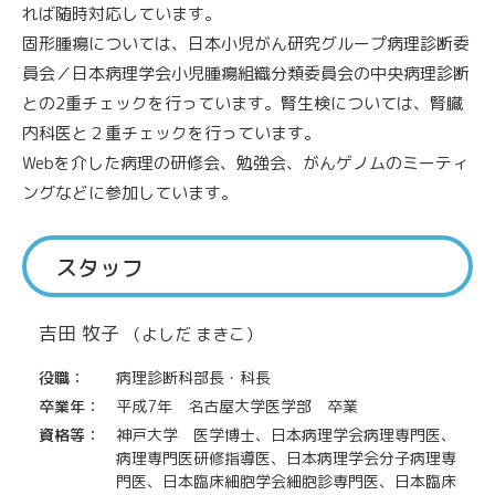
れば随時対応しています。
固形腫瘍については、日本小児がん研究グループ病理診断委
員会／日本病理学会小児腫瘍組織分類委員会の中央病理診断
との2重チェックを行っています。腎生検については、腎臓
内科医と２重チェックを行っています。
Webを介した病理の研修会、勉強会、がんゲノムのミーティ
ングなどに参加しています。
スタッフ
吉田 牧子
（よしだ まきこ）
役職：
病理診断科部長・科長
卒業年：
平成7年 名古屋大学医学部 卒業
資格等：
神戸大学 医学博士、日本病理学会病理専門医、
病理専門医研修指導医、日本病理学会分子病理専
門医、日本臨床細胞学会細胞診専門医、日本臨床