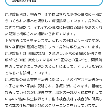
病理診断科は、検査や手術で摘出された身体の臓器の一部か
らつくられた標本を観察して病理診断しています。身体のさ
まざまな臓器は、それぞれの臓器に特徴ある細胞が決められ
た配列で構成された組織から出来ています。
下記写真にて例を示します。これらの例はごく一部ですが、
様々な細胞の種類と配列によって身体は成り立っています｡
病理診断とは｢組織の診断｣を意味し､正常の組織の配列や構
成が”どの様に変化しているのか””正常との違い”を、顕微鏡
を通して実際に目で確かめることによって、どういった病気
であるかを診断しています｡
病理診断の報告書を主治医に提出し、その内容は主治医から
お子さまやご家族に説明され、診療に活かされます。組織を
診断しているのが病理医です。臓器の一部から標本を作って
いるのが臨床検査技師です。臨床検査技師は検査部に所属し
て標本の作成や細胞診のスクリーニングを行っています。