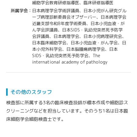
細胞学会教育研修指導医、臨床研修指導医
所属学会：
日本病理学会学術評議員、日本小児がん研究グル
ープ病理診断委員会オブザーバー、日本病理学会
近畿支部令和8年度学術委員、日本小児血液・が
ん学会評議員、日本SIDS・乳幼児突然死予防学
会評議員、日本病理学会、日本小児病理研究会、
日本臨床細胞学会、日本小児血液・がん学会、日
本小児外科学会、日本脳腫瘍病理学会、日本
SIDS・乳幼児突然死予防学会、The
international academy of pathology
その他のスタッフ
検査部に所属する3名の臨床検査技師が標本作成や細胞診ス
クリーニングなどを担当しています。そのうち1名は日本臨
床細胞学会細胞検査士です。