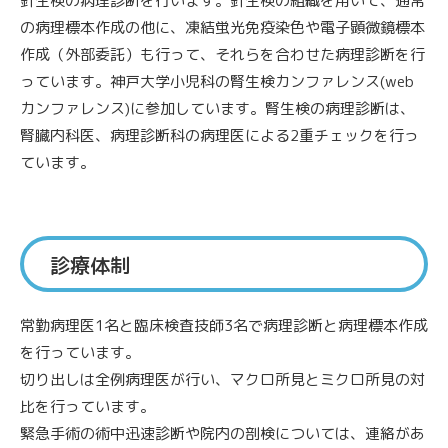
針生検の病理診断を行います。針生検の組織を用いて、通常
の病理標本作成の他に、凍結蛍光免疫染色や電子顕微鏡標本
作成（外部委託）も行って、それらを合わせた病理診断を行
っています。神戸大学小児科の腎生検カンファレンス(web
カンファレンス)に参加しています。腎生検の病理診断は、
腎臓内科医、病理診断科の病理医による2重チェックを行っ
ています。
診療体制
常勤病理医1名と臨床検査技師3名で病理診断と病理標本作成
を行っています。
切り出しは全例病理医が行い、マクロ所見とミクロ所見の対
比を行っています。
緊急手術の術中迅速診断や院内の剖検については、連絡があ