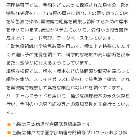
病理検査室では、手術などによって採取された身体の一部を
特殊な処理をし、3μｍ程の厚さに切り､その薄く切った切片
を染色液で染め､顕微鏡で組織を観察し診断するための標本
を作っています｡病理システムによって、受付から報告書作
成までバーコード管理、データベース化しています。
自動免疫組織化学染色装置を用いて、標本上で特殊なたんぱ
くや遺伝子の発現を調べて、科学的な精度の高い診断を出来
るだけ速やかに行えるようにしています。
細胞診検査では、胸水・腹水などの体腔液や髄液を遠心して
細胞を集め、スライドガラスに塗抹して染色液で染め、それ
を顕微鏡で観察して異常な細胞がないかを調べています。
バーチャルスライドを用いて、稀少な病理標本の永久保存を
行い、全国の小児専門施設等との意見交換を多数行っていま
す。
当院は日本病理学会研修登録施設です。
当院は神戸大学医学部病理専門研修プログラムおよび神