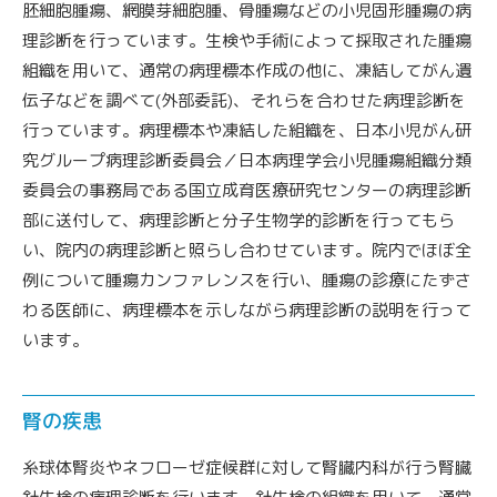
胚細胞腫瘍、網膜芽細胞腫、骨腫瘍などの小児固形腫瘍の病
理診断を行っています。生検や手術によって採取された腫瘍
組織を用いて、通常の病理標本作成の他に、凍結してがん遺
伝子などを調べて(外部委託)、それらを合わせた病理診断を
行っています。病理標本や凍結した組織を、日本小児がん研
究グループ病理診断委員会／日本病理学会小児腫瘍組織分類
委員会の事務局である国立成育医療研究センターの病理診断
部に送付して、病理診断と分子生物学的診断を行ってもら
い、院内の病理診断と照らし合わせています。院内でほぼ全
例について腫瘍カンファレンスを行い、腫瘍の診療にたずさ
わる医師に、病理標本を示しながら病理診断の説明を行って
います。
腎の疾患
糸球体腎炎やネフローゼ症候群に対して腎臓内科が行う腎臓