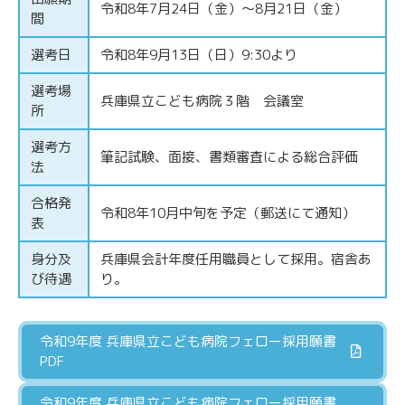
令和8年7月24日（金）～8月21日（金）
間
選考日
令和8年9月13日（日）9:30より
選考場
兵庫県立こども病院３階 会議室
所
選考方
筆記試験、面接、書類審査による総合評価
法
合格発
令和8年10月中旬を予定（郵送にて通知）
表
身分及
兵庫県会計年度任用職員として採用。宿舎あ
び待遇
り。
令和9年度 兵庫県立こども病院フェロー採用願書
PDF
令和9年度 兵庫県立こども病院フェロー採用願書