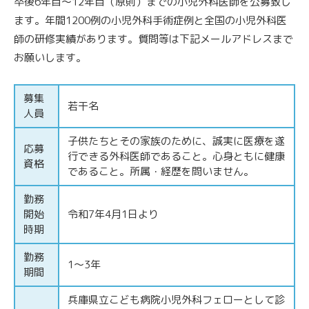
卒後6年目～12年目（原則）までの小児外科医師を公募致し
ます。年間1200例の小児外科手術症例と全国の小児外科医
師の研修実績があります。質問等は下記メールアドレスまで
お願いします。
募集
若干名
人員
子供たちとその家族のために、誠実に医療を遂
応募
行できる外科医師であること。心身ともに健康
資格
であること。所属・経歴を問いません。
勤務
開始
令和7年4月1日より
時期
勤務
1～3年
期間
兵庫県立こども病院小児外科フェローとして診